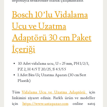
deposuyla senkronize olarak çalışmaktadır.
Bosch 10’lu Vidalama
Ucu ve Uzatma
Adaptörü 30 cm Paket
İçeriği
10 Adet vidalama ucu, U = 25 mm, PH 1/2/3,
PZ 2, H 4/5 T 20/25, S 4.5/5.5
1 Adet Bits Uç Uzatma Aparatı (30 cm Sert
Plastik)
Tüm
Vidalama Ucu ve Uzatma Adaptörü
için
linkimizi ziyaret ediniz. Farklı ürün ve modeller
için
https://www.ustapazar.com
online satış