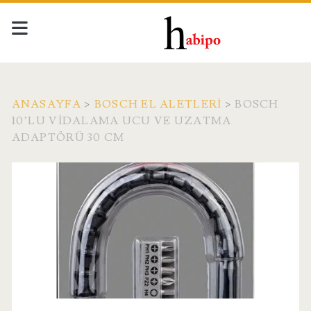
ANASAYFA
>
BOSCH EL ALETLERI
>
BOSCH
10’LU VIDALAMA UCU VE UZATMA
ADAPTÖRÜ 30 CM