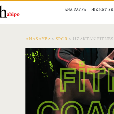
ANA SAYFA
HIZMET S
ANASAYFA
>
SPOR
>
UZAKTAN FITNESS