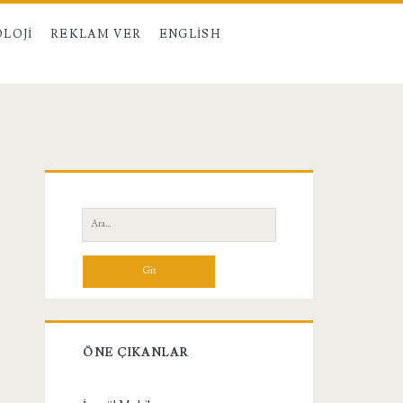
LOJI
REKLAM VER
ENGLISH
Birincil
Yan
Ara:
Menü
ÖNE ÇIKANLAR