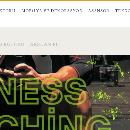
EKTÖRÜ
MOBILYA VE DEKORASYON
ASANSÖR
TEKNO
 EĞITIMI – ARSLAN FIT