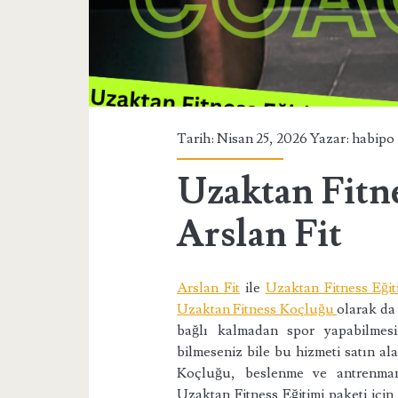
Tarih: Nisan 25, 2026 Yazar:
habipo
Uzaktan Fitne
Arslan Fit
Arslan Fit
ile
Uzaktan Fitness Eğit
Uzaktan Fitness Koçluğu
olarak da
bağlı kalmadan spor yapabilmesi
bilmeseniz bile bu hizmeti satın ala
Koçluğu, beslenme ve antrenman 
Uzaktan Fitness Eğitimi paketi için 