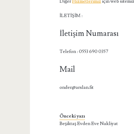
Diğer
Hizmetlerimiz
için web sitemizi
İLETİŞİM :
İletişim Numarası
Telefon : 0553 690 0357
Mail
onder@arslan.fit
Önceki yazı
Beşiktaş Evden Eve Nakliyat