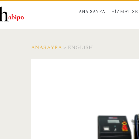
ANA SAYFA
HIZMET S
ANASAYFA
>
ENGLISH
Kategori:
<span>English</sp