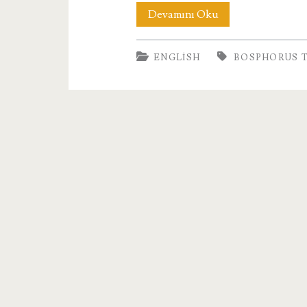
Boğaz
Devamını Oku
Turu
ENGLISH
BOSPHORUS T
Fiyatları-
Bosphorus
Tour
Prices