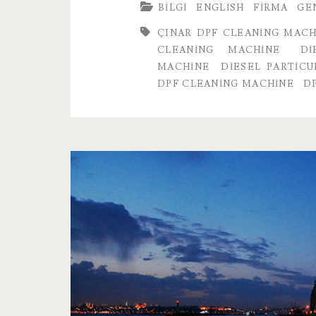
BILGI
ENGLISH
FIRMA
GE
Filter
ÇINAR DPF CLEANING MACH
CLEANING MACHINE
DI
MACHINE
DIESEL PARTIC
DPF CLEANING MACHINE
D