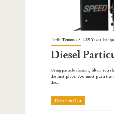
Tarih: Temmuz 8, 2021 Yazar:
habip
Diesel Particu
Using particle cleaning filter; You 
the first place. You must push the 
the…
Diesel
Devamını Oku
Particulate