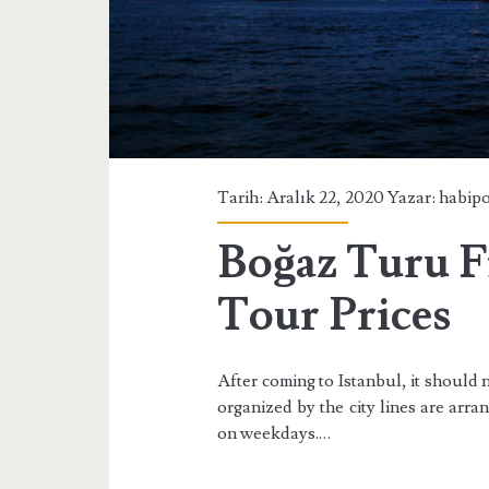
Tarih: Aralık 22, 2020 Yazar:
habip
Boğaz Turu F
Tour Prices
After coming to Istanbul, it should
organized by the city lines are arr
on weekdays.…