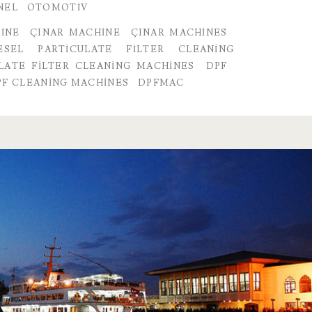
NEL
OTOMOTIV
INE
ÇINAR MACHINE
ÇINAR MACHINES
ESEL PARTICULATE FILTER CLEANING
ULATE FILTER CLEANING MACHINES
DPF
PF CLEANING MACHINES
DPFMAC