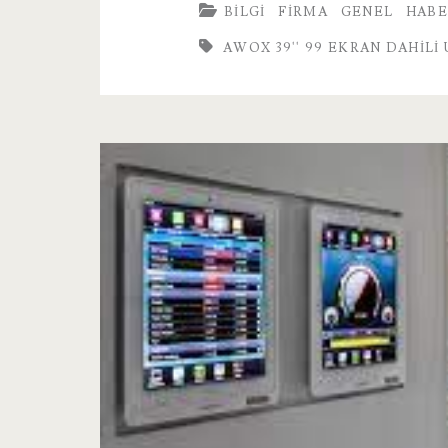
BILGI
FIRMA
GENEL
HABE
99
AWOX 39'' 99 EKRAN DAHILI
Ekran
Dahili
Uydu
Alıcılı
HD
Led