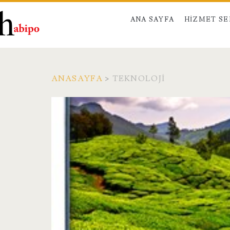
ANA SAYFA
HIZMET S
ANASAYFA
>
TEKNOLOJI
Kategori:
<span>Teknoloji</