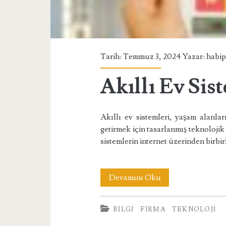
Tarih: Temmuz 3, 2024 Yazar:
habi
Akıllı Ev Sis
Akıllı ev sistemleri, yaşam alanlar
getirmek için tasarlanmış teknolojik
sistemlerin internet üzerinden birbir
Akıllı
Devamını Oku
Ev
BILGI
FIRMA
TEKNOLOJI
Sistemleri