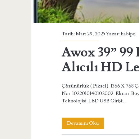
Tarih: Mart 29, 2025 Yazar:
habipo
Awox 39” 99 
Alıcılı HD L
Çözünürlük ( Piksel): 1366 X 768 Ç
No: 1022010140102002 Ekran Boy
Teknolojisi: LED USB Girişi:…
Awox
Devamını Oku
39”