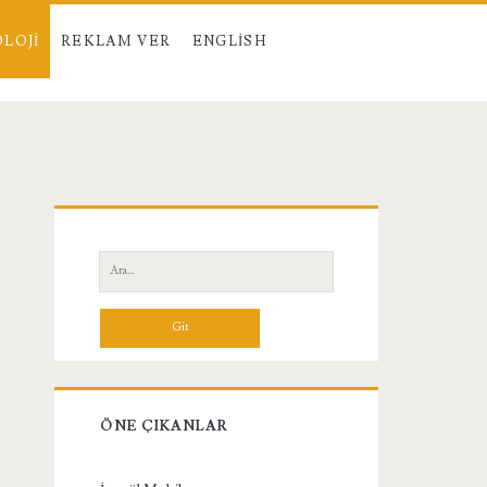
LOJI
REKLAM VER
ENGLISH
Birincil
Yan
Ara:
Menü
ÖNE ÇIKANLAR