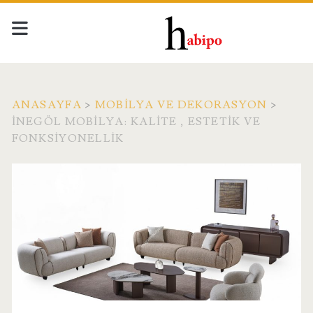
ANASAYFA
>
MOBILYA VE DEKORASYON
>
İNEGÖL MOBILYA: KALITE , ESTETIK VE
FONKSIYONELLIK