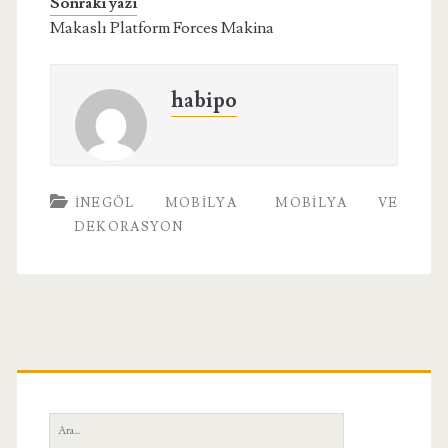
Sonraki yazı
Makaslı Platform Forces Makina
habipo
İNEGÖL MOBILYA
MOBILYA VE
DEKORASYON
Birincil
Yan
Ara: