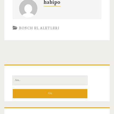
habipo
BOSCH EL ALETLERI
Birincil
Yan
Ara:
Menü