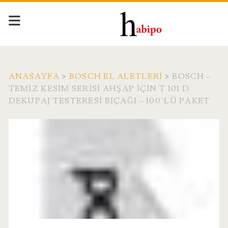
ANASAYFA
>
BOSCH EL ALETLERI
>
BOSCH –
TEMIZ KESIM SERISI AHŞAP İÇIN T 101 D
DEKUPAJ TESTERESI BIÇAĞI – 100’LÜ PAKET