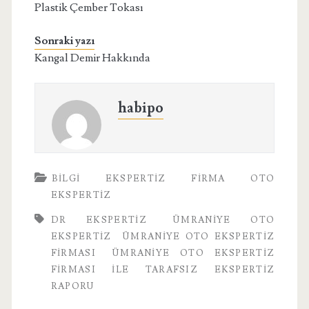
Plastik Çember Tokası
Sonraki yazı
Kangal Demir Hakkında
habipo
BILGI
EKSPERTIZ
FIRMA
OTO
EKSPERTIZ
DR EKSPERTIZ
ÜMRANIYE OTO
EKSPERTIZ
ÜMRANIYE OTO EKSPERTIZ
FIRMASI
ÜMRANIYE OTO EKSPERTIZ
FIRMASI ILE TARAFSIZ EKSPERTIZ
RAPORU