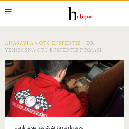
ANASAYFA
>
OTO EKSPERTIZ
>
DR
YENIBOSNA OTO EKSPERTIZ FIRMASI
Tarih: Ekim 26, 2022 Yazar:
habipo