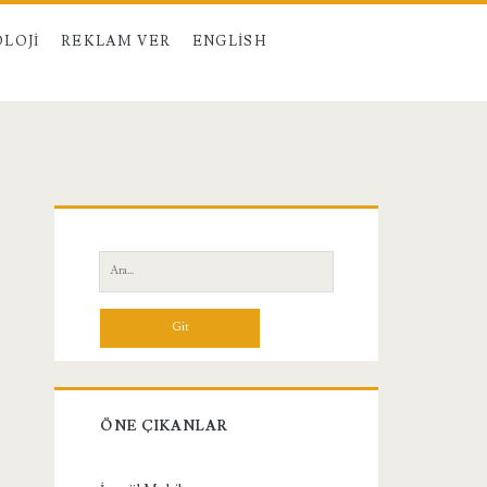
LOJI
REKLAM VER
ENGLISH
Birincil
Yan
Ara:
Menü
ÖNE ÇIKANLAR