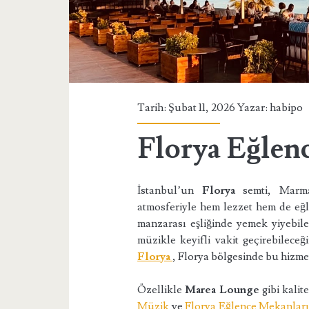
Tarih: Şubat 11, 2026 Yazar:
habipo
Florya Eğlen
İstanbul’un
Florya
semti, Marma
atmosferiyle hem lezzet hem de eğle
manzarası eşliğinde yemek yiyebilec
müzikle keyifli vakit geçirebilec
Florya
, Florya bölgesinde bu hizmet
Özellikle
Marea Lounge
gibi kalit
Müzik
ve
Florya Eğlence Mekanlar