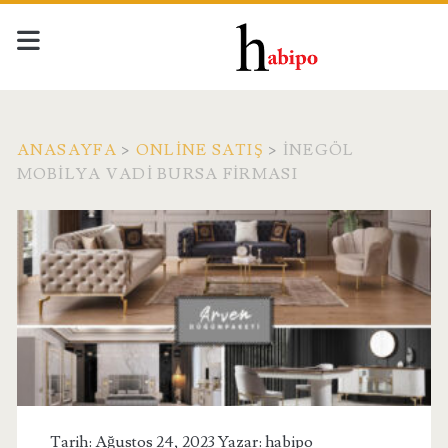
ANASAYFA
>
ONLINE SATIŞ
>
İNEGÖL
MOBILYA VADI BURSA FIRMASI
Tarih: Ağustos 24, 2023 Yazar:
habipo