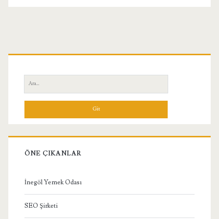
Birincil
Yan
Ara:
Menü
ÖNE ÇIKANLAR
İnegöl Yemek Odası
SEO Şirketi