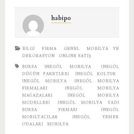
habipo
BILGI
FIRMA
GENEL
MOBILYA VE
DEKORASYON
ONLINE SATIŞ
BURSA INEGÖL MOBILYA
INEGÖL
DÜĞÜN PAKETLERI
INEGÖL KOLTUK
INEGÖL MOBILYA
İNEGÖL MOBILYA
FIRMALARI
İNEGÖL MOBILYA
MAĞAZALARI
İNEGÖL MOBILYA
MODELLERI
İNEGÖL MOBILYA VADI
BURSA FIRMASI
İNEGÖL
MOBILYACILAR
İNEGÖL YEMEK
ODALARI
MOBILYA