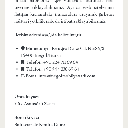
olmak isterseniz eğer yukarıda bulunan link
üzerine tıklayabilirsiniz. Ayrıca web sitelerinin
iletişim kısmındaki numaraları arayarak şirketin
müşteri yetkilileri ile de irtibat sağlayabilirsiniz.
İletişim adresi aşağıda belirtilmiştir:
Mahmudiye, Ertuğrul Gazi Cd. No:86/8,
16400 İnegöl/Bursa
Telefon: +90 224 711 69 64
Telefon: +90 544 238 69 64
E-Posta: info@inegolmobilyavadi.com
Önceki yazı
Yük Asansörü Satışı
Sonraki yazı
Balıkesir’de Kiralık Daire