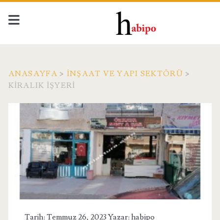
ANASAYFA
>
İNŞAAT VE YAPI SEKTÖRÜ
>
KIRALIK İŞYERI
Tarih: Temmuz 26, 2023 Yazar:
habipo