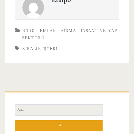
habipo
BILGI
EMLAK
FIRMA
İNŞAAT VE YAPI
SEKTÖRÜ
KIRALIK İŞYERI
Birincil
Yan
Ara:
Menü