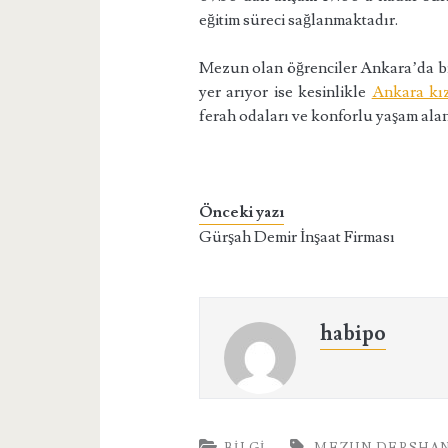
eğitim süreci sağlanmaktadır.
Mezun olan öğrenciler Ankara’da bir
yer arıyor ise kesinlikle
Ankara kı
ferah odaları ve konforlu yaşam alan
Önceki yazı
Gürşah Demir İnşaat Firması
habipo
BILGI
MEZUN DERSHA