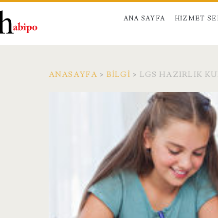
ANA SAYFA
HIZMET S
ANASAYFA
>
BILGI
>
LGS HAZIRLIK K