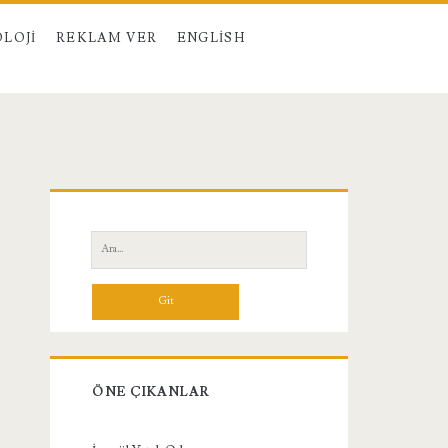
LOJI
REKLAM VER
ENGLISH
Birincil
Yan
Ara:
Menü
ÖNE ÇIKANLAR