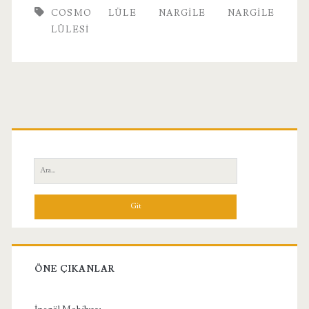
COSMO LÜLE
NARGILE
NARGILE
LÜLESI
Birincil
Yan
Ara:
Menü
ÖNE ÇIKANLAR