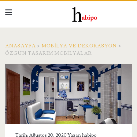
ANASAYFA
>
MOBILYA VE DEKORASYON
>
ÖZGÜN TASARIM MOBILYALAR
Tarih: Ağustos 20, 2020 Yazar:
habipo