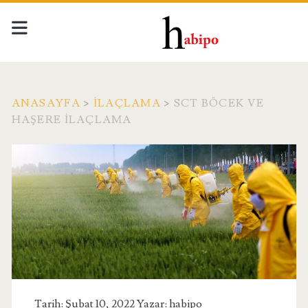
ANASAYFA
>
İLAÇLAMA
>
SCT BÖCEK VE
HAŞERE İLAÇLAMA
Tarih: Şubat 10, 2022 Yazar:
habipo