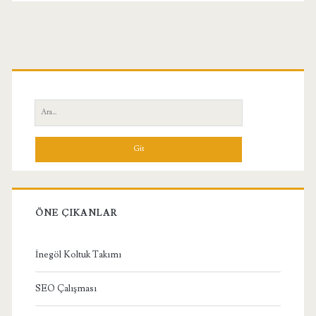
Birincil
Yan
Ara:
Menü
ÖNE ÇIKANLAR
İnegöl Koltuk Takımı
SEO Çalışması