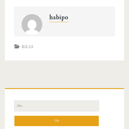
habipo
BILGI
Birincil
Yan
Ara:
Menü