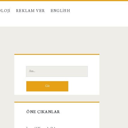
LOJI
REKLAM VER
ENGLISH
Birincil
Yan
Ara:
Menü
ÖNE ÇIKANLAR