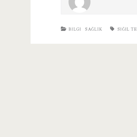
BILGI
SAĞLIK
SIĞIL T