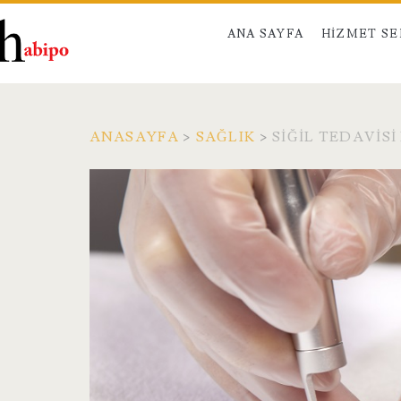
ANA SAYFA
HIZMET S
ANASAYFA
>
SAĞLIK
>
SIĞIL TEDAVISI