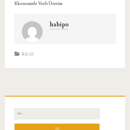
Ekonomide Yerli Üretim
habipo
BILGI
Birincil
Yan
Ara:
Menü