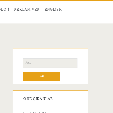
LOJI
REKLAM VER
ENGLISH
Birincil
Yan
Ara:
Menü
ÖNE ÇIKANLAR