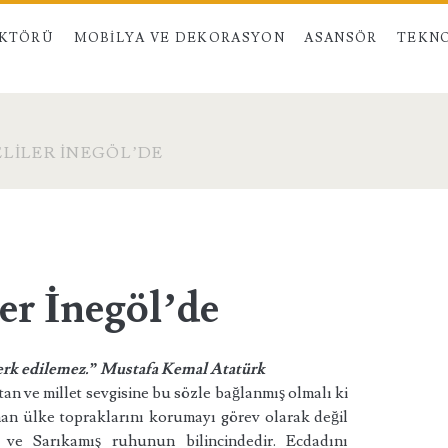
EKTÖRÜ
MOBILYA VE DEKORASYON
ASANSÖR
TEKNO
LILER İNEGÖL’DE
er İnegöl’de
 terk edilemez.” Mustafa Kemal Atatürk
 ve millet sevgisine bu sözle bağlanmış olmalı ki
an ülke topraklarını korumayı görev olarak değil
e ve Sarıkamış ruhunun bilincindedir. Ecdadını