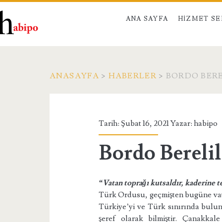
ANA SAYFA
HIZMET S
ANASAYFA
>
HABERLER
>
BORDO BERE
Tarih: Şubat 16, 2021 Yazar:
habipo
Bordo Berelil
“Vatan toprağı kutsaldır, kaderine
Türk Ordusu, geçmişten bugüne vatan
Türkiye’yi ve Türk sınırında bulun
şeref olarak bilmiştir. Çanakkal