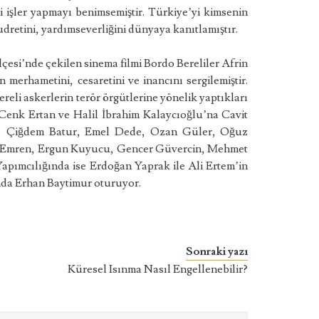
 işler yapmayı benimsemiştir. Türkiye’yi kimsenin
dretini, yardımseverliğini dünyaya kanıtlamıştır.
lçesi’nde çekilen sinema filmi Bordo Bereliler Afrin
n merhametini, cesaretini ve inancını sergilemiştir.
reli askerlerin terör örgütlerine yönelik yaptıkları
Cenk Ertan ve Halil İbrahim Kalaycıoğlu’na Cavit
n, Çiğdem Batur, Emel Dede, Ozan Güler, Oğuz
ir Emren, Ergun Kuyucu, Gencer Güvercin, Mehmet
Yapımcılığında ise Erdoğan Yaprak ile Ali Ertem’in
nda Erhan Baytimur oturuyor.
Sonraki yazı
Küresel Isınma Nasıl Engellenebilir?