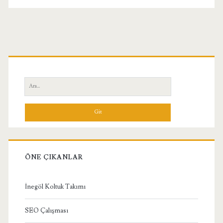
Birincil
Yan
Ara:
Menü
ÖNE ÇIKANLAR
İnegöl Koltuk Takımı
SEO Çalışması