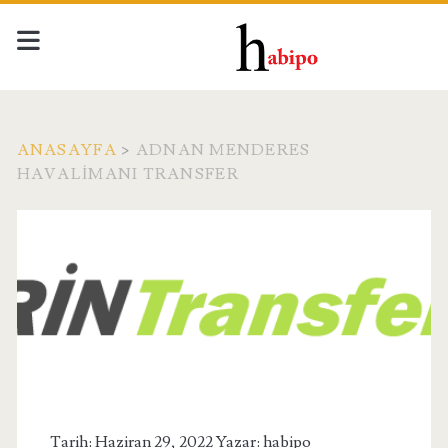
ANASAYFA
>
ADNAN MENDERES
HAVALIMANI TRANSFER
Etiket:
<span>adnan
menderes
havalimanı
transfer</span>
Tarih: Haziran 29, 2022 Yazar:
habipo