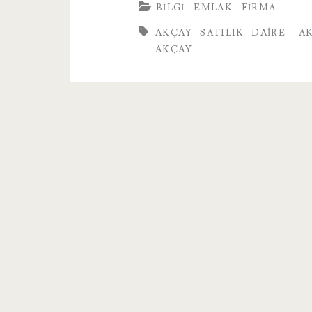
BILGI
EMLAK
FIRMA
Daire
AKÇAY SATILIK DAIRE
A
AKÇAY