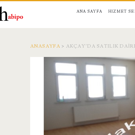
ANA SAYFA
HIZMET S
ANASAYFA
>
AKÇAY’DA SATILIK DAIR
Etiket:
<span>Akçay’da
Satılık
Daire</span>