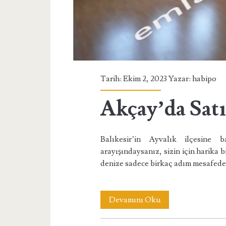
Tarih: Ekim 2, 2023 Yazar:
habipo
Akçay’da Satı
Balıkesir’in Ayvalık ilçesine 
arayışındaysanız, sizin için harika b
denize sadece birkaç adım mesafede
Akçay’da
Devamını Oku
Satılık