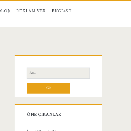
LOJI
REKLAM VER
ENGLISH
Birincil
Yan
Ara:
Menü
ÖNE ÇIKANLAR