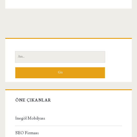
Birincil
Yan
Ara:
Menü
ÖNE ÇIKANLAR
İnegöl Mobilyası
SEO Firması