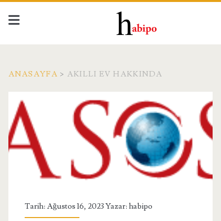
ANASAYFA
>
AKILLI EV HAKKINDA
Etiket:
<span>akıllı
ev
hakkında</span>
Tarih: Ağustos 16, 2023 Yazar:
habipo