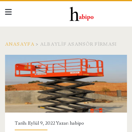
ANASAYFA
>
ALBAYLIF ASANSÖR FIRMASI
Etiket:
<span>Albaylif
Asansör
Firması</span>
Tarih: Eylül 9, 2022 Yazar:
habipo