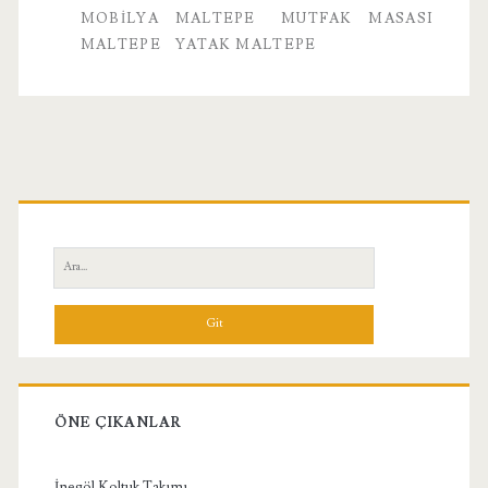
MOBILYA MALTEPE
MUTFAK MASASI
MALTEPE
YATAK MALTEPE
Birincil
Yan
Ara:
Menü
ÖNE ÇIKANLAR
İnegöl Koltuk Takımı