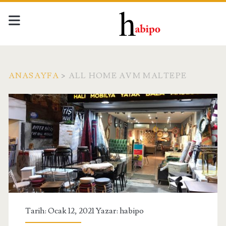
ANASAYFA
>
ALL HOME AVM MALTEPE
Etiket:
<span>All
Home
Avm
Maltepe</span>
Tarih: Ocak 12, 2021 Yazar:
habipo