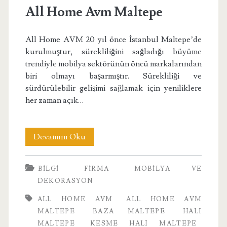
All Home Avm Maltepe
All Home AVM 20 yıl önce İstanbul Maltepe’de
kurulmuştur, sürekliliğini sağladığı büyüme
trendiyle mobilya sektörünün öncü markalarından
biri olmayı başarmıştır. Sürekliliği ve
sürdürülebilir gelişimi sağlamak için yeniliklere
her zaman açık…
All
Devamını Oku
Home
BILGI
FIRMA
MOBILYA VE
Avm
DEKORASYON
Maltepe
ALL HOME AVM
ALL HOME AVM
MALTEPE
BAZA MALTEPE
HALI
MALTEPE
KESME HALI MALTEPE