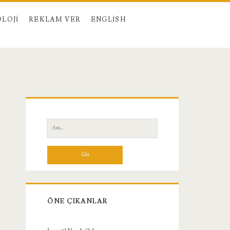
LOJI
REKLAM VER
ENGLISH
Birincil
Yan
Ara:
Menü
ÖNE ÇIKANLAR