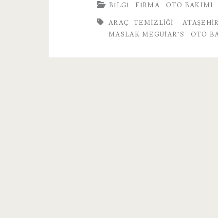
BILGI
FIRMA
OTO BAKIMI
ARAÇ TEMIZLIĞI
ATAŞEHI
MASLAK MEGUIAR’S
OTO B