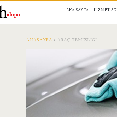
ANA SAYFA
HIZMET S
ANASAYFA
>
ARAÇ TEMIZLIĞI
Etiket:
<span>Araç
Temizliği</span>