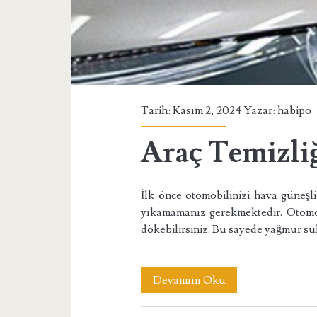
Tarih: Kasım 2, 2024 Yazar:
habipo
Araç Temizli
İlk önce otomobilinizi hava güneşl
yıkamamanız gerekmektedir. Otomob
dökebilirsiniz. Bu sayede yağmur sul
Araç
Devamını Oku
Temizliği