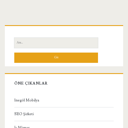
Birincil
Yan
Ara:
Menü
ÖNE ÇIKANLAR
İnegöl Mobilya
SEO Şirketi
İç Mimar