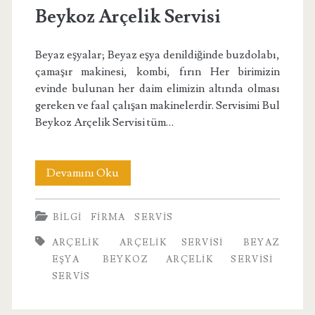
Beykoz Arçelik Servisi
Beyaz eşyalar; Beyaz eşya denildiğinde buzdolabı,
çamaşır makinesi, kombi, fırın Her birimizin
evinde bulunan her daim elimizin altında olması
gereken ve faal çalışan makinelerdir. Servisimi Bul
Beykoz Arçelik Servisi tüm…
Beykoz
Devamını Oku
Arçelik
BILGI
FIRMA
SERVIS
Servisi
ARÇELIK
ARÇELIK SERVISI
BEYAZ
EŞYA
BEYKOZ ARÇELIK SERVISI
SERVIS