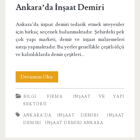
Ankara’da İnşaat Demiri
Ankara’da inşaat demiri tedarik etmek isteyenler
için birkaç seçenek bulunmaktadır. Şehirdeki pek
çok yapı marketi, demir ve inşaat malzemeleri
satışı yapmaktadır. Bu yerler genellikle çeşitli ölçü
ve kalınlıklarda demir çeşitleri…
Ankara’da
Devamını Oku
İnşaat
BILGI
FIRMA
İNŞAAT VE YAPI
Demiri
SEKTÖRÜ
ANKARA'DA İNŞAAT DEMIRI
INŞAAT
DEMIRI
INŞAAT DEMIRI ANKARA