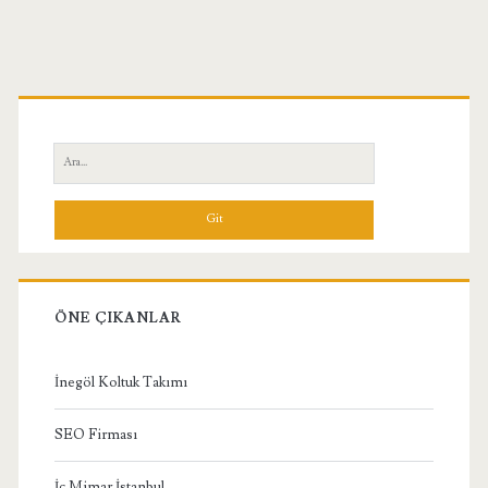
Birincil
Yan
Ara:
Menü
ÖNE ÇIKANLAR
İnegöl Koltuk Takımı
SEO Firması
İç Mimar İstanbul