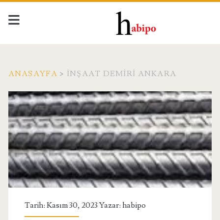
ANASAYFA
>
INŞAAT DEMIRI ANKARA
Etiket:
<span>inşaat
demiri
ankara</span>
Tarih: Kasım 30, 2023 Yazar:
habipo