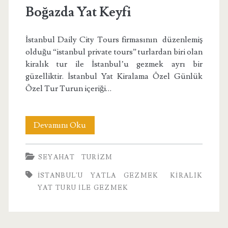
Boğazda Yat Keyfi
İstanbul Daily City Tours firmasının düzenlemiş
olduğu “istanbul private tours” turlardan biri olan
kiralık tur ile İstanbul’u gezmek ayrı bir
güzelliktir. İstanbul Yat Kiralama Özel Günlük
Özel Tur Turun içeriği…
Boğazda
Devamını Oku
Yat
SEYAHAT
TURIZM
Keyfi
İSTANBUL'U YATLA GEZMEK
KIRALIK
YAT TURU İLE GEZMEK