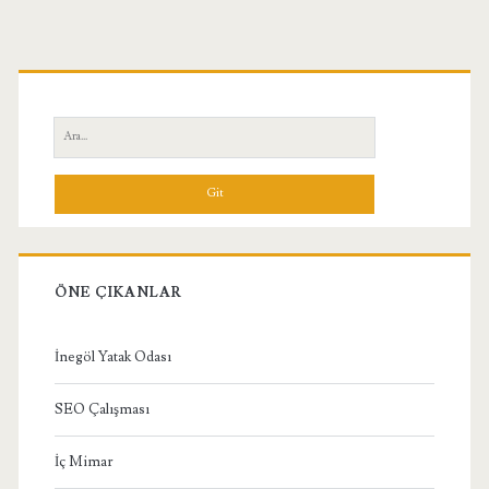
Birincil
Yan
Ara:
Menü
ÖNE ÇIKANLAR
İnegöl Yatak Odası
SEO Çalışması
İç Mimar