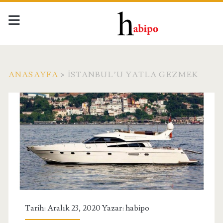
ANASAYFA
>
İSTANBUL’U YATLA GEZMEK
Etiket:
<span>İstanbul’u
Yatla
Gezmek</span>
Tarih: Aralık 23, 2020 Yazar:
habipo