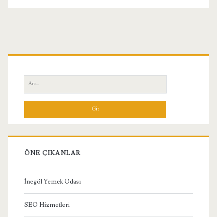
Birincil
Yan
Ara:
Menü
ÖNE ÇIKANLAR
İnegöl Yemek Odası
SEO Hizmetleri