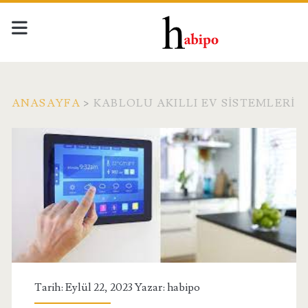
ANASAYFA
>
KABLOLU AKILLI EV SISTEMLERI
Etiket:
<span>Kablolu
Akıllı
Ev
Sistemleri</span>
Tarih: Eylül 22, 2023 Yazar:
habipo