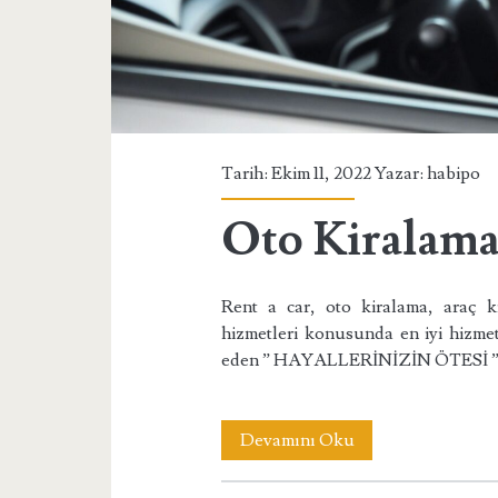
Tarih: Ekim 11, 2022 Yazar:
habipo
Oto Kiralama
Rent a car, oto kiralama, araç k
hizmetleri konusunda en iyi hizmet
eden ” HAYALLERİNİZİN ÖTESİ ” s
Oto
Devamını Oku
Kiralama