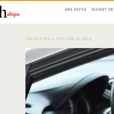
ANA SAYFA
HIZMET S
ANASAYFA
>
OTO KIRALAMA
Etiket:
<span>oto
kiralama</span>