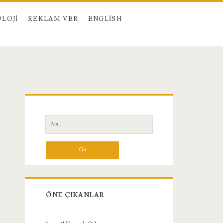
LOJI
REKLAM VER
ENGLISH
Birincil
Yan
Ara:
Menü
ÖNE ÇIKANLAR