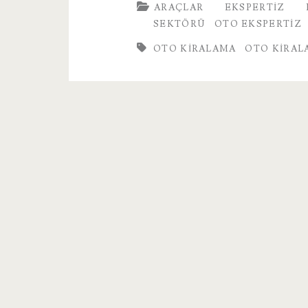
ARAÇLAR
EKSPERTIZ
Firmaları
SEKTÖRÜ
OTO EKSPERTIZ
OTO KIRALAMA
OTO KIRAL