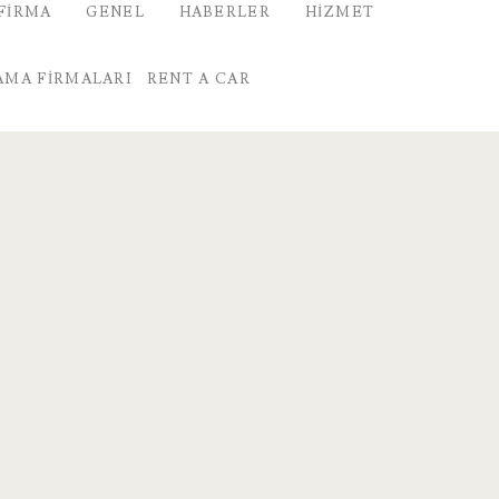
FIRMA
GENEL
HABERLER
HIZMET
AMA FIRMALARI
RENT A CAR