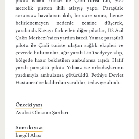
pilotu İsmail Yılmaz ile Çinli turist Lin, 900
metrelik pistten ikili atlayış yaptı. Paraşütle
sorunsuz havalanan ikili, bir süre sonra, henüz
belirlenemeyen nedenle zemine düşerek,
yaralandı. Kazayı fark eden diğer pilotlar, 112 Acil
Çağrı Merkezi’nden yardım istedi. Yamaç paraşütü
pilotu ile Çinli turiste ulaşan sağlık ekipleri ve
çevrede bulunanlar, ağır yaralı Lin’i sedyeye alıp,
bölgede hazır bekletilen ambulansa taşıdı. Hafif
yaralı paraşütü pilotu Yılmaz ise arkadaşlarının
yardımıyla ambulansa götürüldü. Fethiye Devlet
Hastanesi’ne kaldırılan yaralılar, tedaviye alındı.
Önceki yazı
Avukat Olmanın Şartları
Sonraki yazı
İnegöl Alası