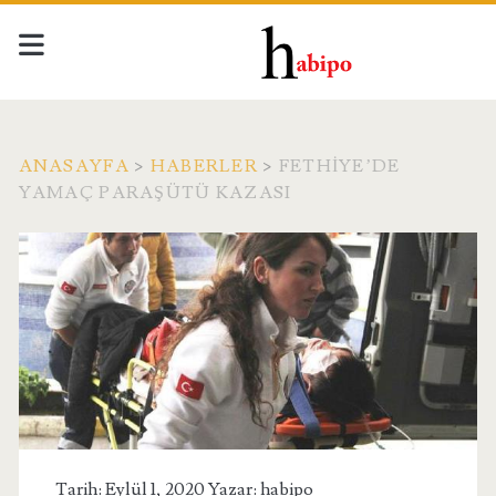
ANASAYFA
>
HABERLER
>
FETHIYE’DE
YAMAÇ PARAŞÜTÜ KAZASI
Tarih: Eylül 1, 2020 Yazar:
habipo