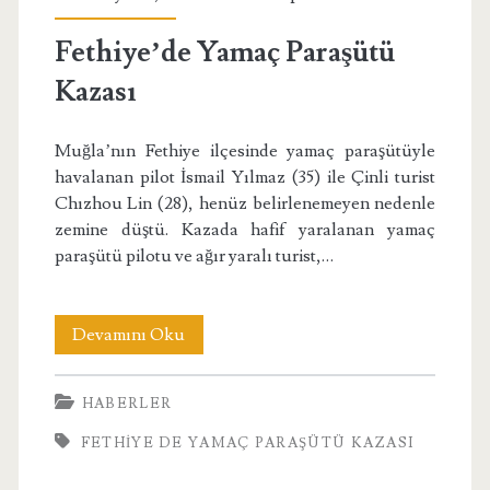
kazası</span>
Fethiye’de Yamaç Paraşütü
Kazası
Muğla’nın Fethiye ilçesinde yamaç paraşütüyle
havalanan pilot İsmail Yılmaz (35) ile Çinli turist
Chızhou Lin (28), henüz belirlenemeyen nedenle
zemine düştü. Kazada hafif yaralanan yamaç
paraşütü pilotu ve ağır yaralı turist,…
Fethiye’de
Devamını Oku
Yamaç
HABERLER
Paraşütü
FETHIYE DE YAMAÇ PARAŞÜTÜ KAZASI
Kazası