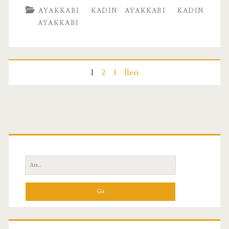
AYAKKABI
KADIN AYAKKABI
KADIN
Kadın
AYAKKABI
Topuklu
Terlik
190405
Yazı
1
2
3
İleri
Pudra
sayfalaması
Birincil
Yan
Ara:
Menü