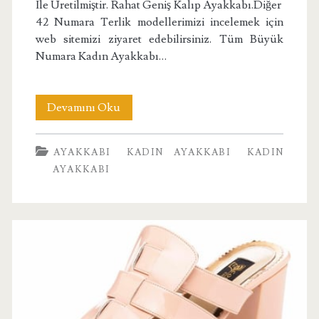
İle Üretilmiştir. Rahat Geniş Kalıp Ayakkabı.Diğer
42 Numara Terlik modellerimizi incelemek için
web sitemizi ziyaret edebilirsiniz. Tüm Büyük
Numara Kadın Ayakkabı…
Büyük
Devamını Oku
Numara
AYAKKABI
KADIN AYAKKABI
KADIN
Topuklu
AYAKKABI
Terlik
2405
Taba