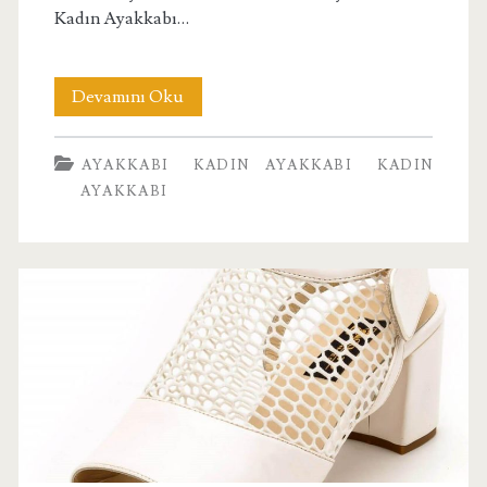
Kadın Ayakkabı…
Büyük
Devamını Oku
Numara
AYAKKABI
KADIN AYAKKABI
KADIN
Abiye
AYAKKABI
Terlik
72096
Siyah