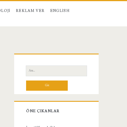
LOJI
REKLAM VER
ENGLISH
Birincil
Yan
Ara:
Menü
ÖNE ÇIKANLAR