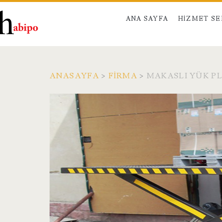
ANA SAYFA
HIZMET S
ANASAYFA
>
FIRMA
>
MAKASLI YÜK 