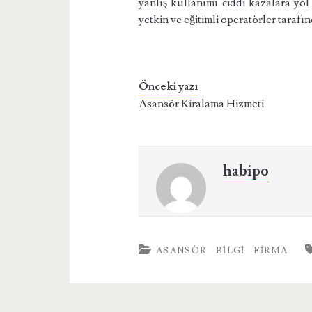
yanlış kullanımı ciddi kazalara yol
yetkin ve eğitimli operatörler tarafı
Önceki yazı
Asansör Kiralama Hizmeti
habipo
ASANSÖR
BILGI
FIRMA