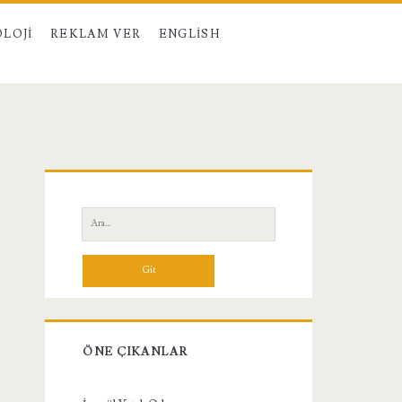
LOJI
REKLAM VER
ENGLISH
Birincil
Yan
Ara:
Menü
ÖNE ÇIKANLAR