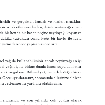
icidir ve gerçekten hasarlı ve kırılan tırnakları
n tırnak etlerinize bir kaç damla zeytinyağı sürün
ada bir kez de bir kasenin içine zeytinyağı koyun ve
5 dakika tuttuktan sonra kağıt bir havlu ile fazla
le yatmadan önce yapmanızı öneririz.
el yağ da kullanabilirsiniz ancak zeytinyağı en iyi
tkisel yağın içine birkaç damla limon suyu damlatın.
rak uygulayın. Bitkisel yağ, bir tatlı kaşığı alın ve
. Gece uygularsanız, sonrasında ellerinize eldiven
ın beslenmesine yardımcı olabilirsiniz.
endiricidir ve son yıllarda çok yoğun olarak