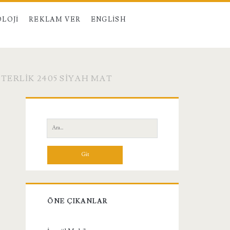
LOJI
REKLAM VER
ENGLISH
ERLIK 2405 SIYAH MAT
Birincil
Yan
Ara:
Menü
ÖNE ÇIKANLAR