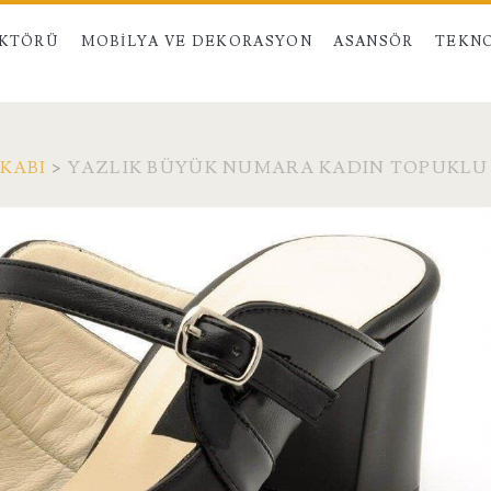
EKTÖRÜ
MOBILYA VE DEKORASYON
ASANSÖR
TEKNO
KABI
>
YAZLIK BÜYÜK NUMARA KADIN TOPUKLU T