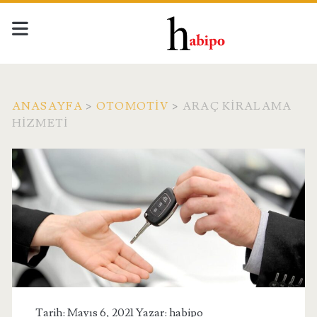
ANASAYFA
>
OTOMOTIV
>
ARAÇ KIRALAMA
HIZMETI
Tarih: Mayıs 6, 2021 Yazar:
habipo