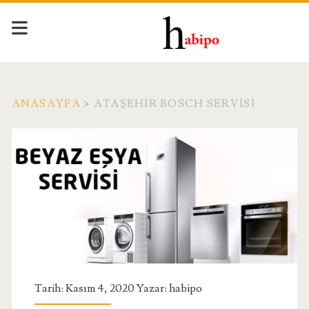
ANASAYFA
>
ATAŞEHIR BOSCH SERVISI
Etiket:
<span>Ataşehir
Bosch
Servisi</span>
Tarih: Kasım 4, 2020 Yazar:
habipo