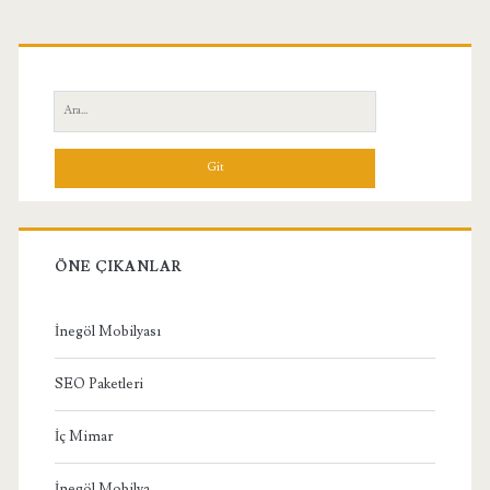
Birincil
Yan
Ara:
Menü
ÖNE ÇIKANLAR
İnegöl Mobilyası
SEO Paketleri
İç Mimar
İnegöl Mobilya