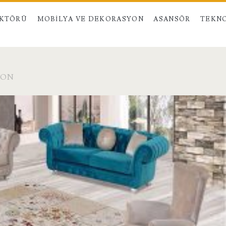
EKTÖRÜ
MOBILYA VE DEKORASYON
ASANSÖR
TEKNO
YON
>