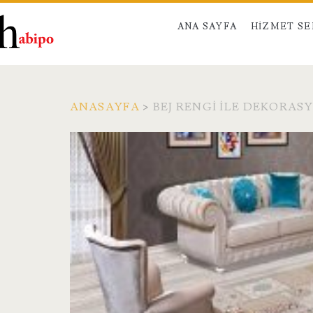
ANA SAYFA
HIZMET S
ANASAYFA
>
BEJ RENGI ILE DEKORAS
Etiket:
<span>bej
rengi
ile
dekorasyon</span