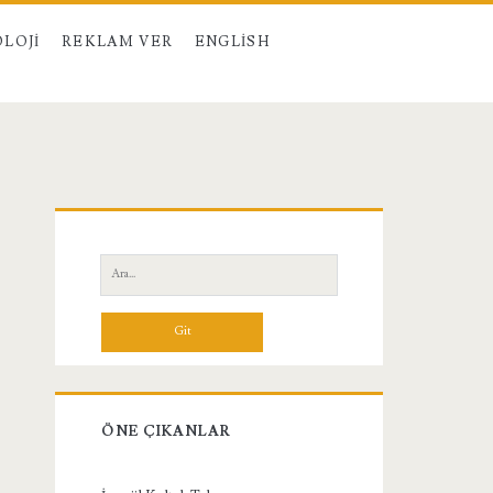
LOJI
REKLAM VER
ENGLISH
Birincil
Yan
Ara:
Menü
ÖNE ÇIKANLAR