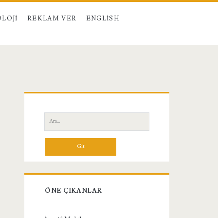
LOJI
REKLAM VER
ENGLISH
Birincil
Yan
Ara:
Menü
ÖNE ÇIKANLAR