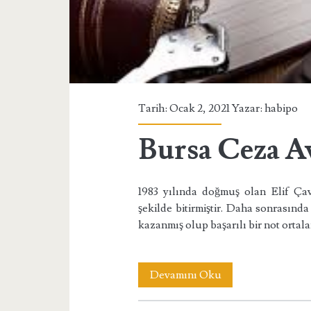
Elif
Çavuşoğlu</span>
Tarih: Ocak 2, 2021 Yazar:
habipo
Bursa Ceza A
1983 yılında doğmuş olan Elif Çav
şekilde bitirmiştir. Daha sonrasınd
kazanmış olup başarılı bir not ortal
Bursa
Devamını Oku
Ceza