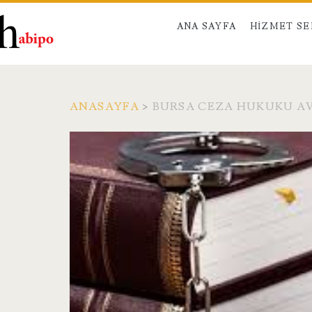
ANA SAYFA
HIZMET S
ANASAYFA
>
BURSA CEZA HUKUKU AV
Etiket:
<span>Bursa
Ceza
Hukuku
Avukatı