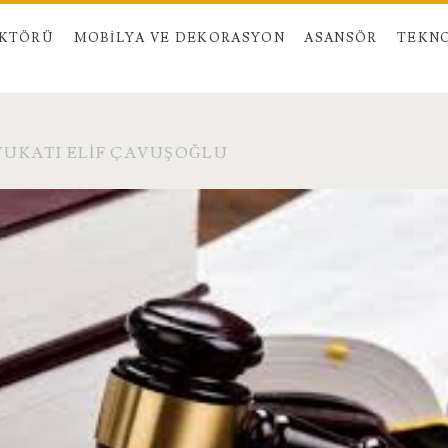
EKTÖRÜ
MOBILYA VE DEKORASYON
ASANSÖR
TEKNO
UKATI ELIF ÇAVUŞOĞLU