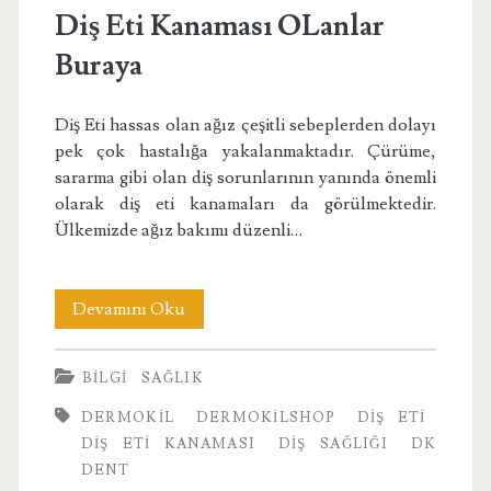
Diş Eti Kanaması OLanlar
Buraya
Diş Eti hassas olan ağız çeşitli sebeplerden dolayı
pek çok hastalığa yakalanmaktadır. Çürüme,
sararma gibi olan diş sorunlarının yanında önemli
olarak diş eti kanamaları da görülmektedir.
Ülkemizde ağız bakımı düzenli…
Diş
Devamını Oku
Eti
BILGI
SAĞLIK
Kanaması
DERMOKIL
DERMOKILSHOP
DIŞ ETI
OLanlar
DIŞ ETI KANAMASI
DIŞ SAĞLIĞI
DK
Buraya
DENT