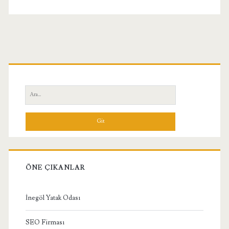
Birincil
Yan
Ara:
Menü
ÖNE ÇIKANLAR
İnegöl Yatak Odası
SEO Firması