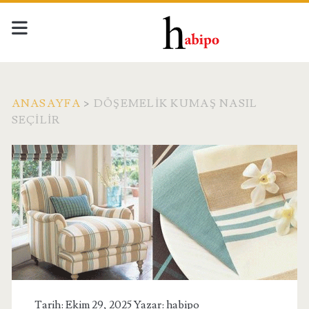
ANASAYFA
>
DÖŞEMELIK KUMAŞ NASIL
SEÇILIR
Etiket:
<span>döşemelik
kumaş
nasıl
seçilir</span>
Tarih: Ekim 29, 2025 Yazar:
habipo