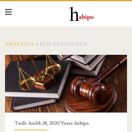
ANASAYFA
>
ELIF ÇAVUŞOĞLU
Etiket:
<span>Elif
Çavuşoğlu</span>
Tarih: Aralık 28, 2020 Yazar:
habipo