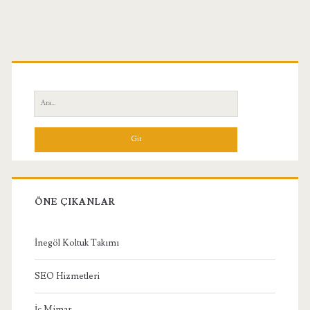
Birincil
Yan
Ara:
Menü
ÖNE ÇIKANLAR
İnegöl Koltuk Takımı
SEO Hizmetleri
İç Mimar