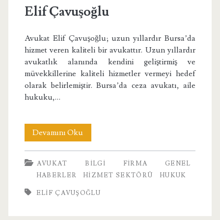
Elif Çavuşoğlu
Avukat Elif Çavuşoğlu; uzun yıllardır Bursa’da
hizmet veren kaliteli bir avukattır. Uzun yıllardır
avukatlık alanında kendini geliştirmiş ve
müvekkillerine kaliteli hizmetler vermeyi hedef
olarak belirlemiştir. Bursa’da ceza avukatı, aile
hukuku,…
Elif
Devamını Oku
Çavuşoğlu
AVUKAT
BILGI
FIRMA
GENEL
HABERLER
HIZMET SEKTÖRÜ
HUKUK
ELIF ÇAVUŞOĞLU