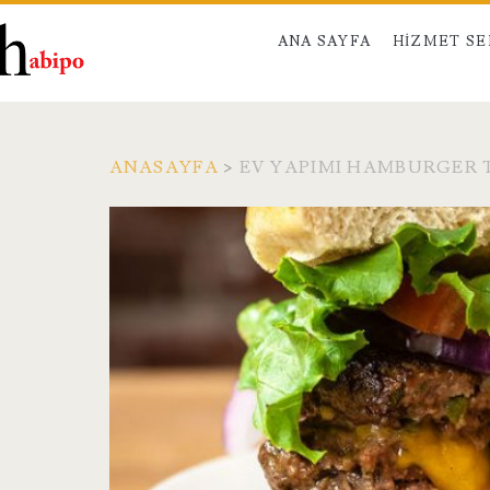
ANA SAYFA
HIZMET S
ANASAYFA
>
EV YAPIMI HAMBURGER T
Etiket:
<span>Ev
Yapımı
Hamburger
Tarifi</span>