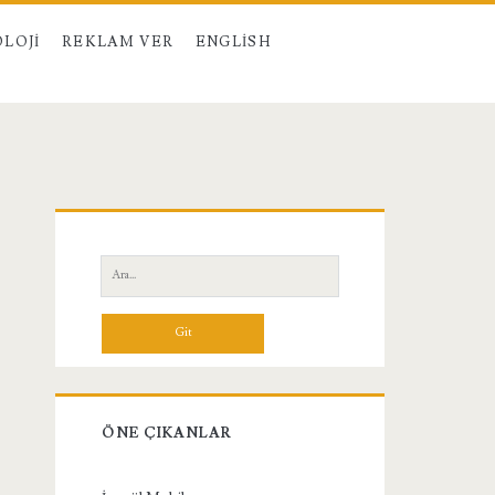
LOJI
REKLAM VER
ENGLISH
Birincil
Yan
Ara:
Menü
ÖNE ÇIKANLAR