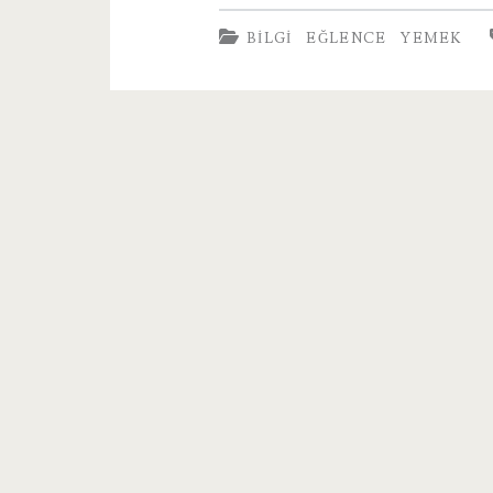
Yapımı
BILGI
EĞLENCE
YEMEK
Hamburger
Tarifi