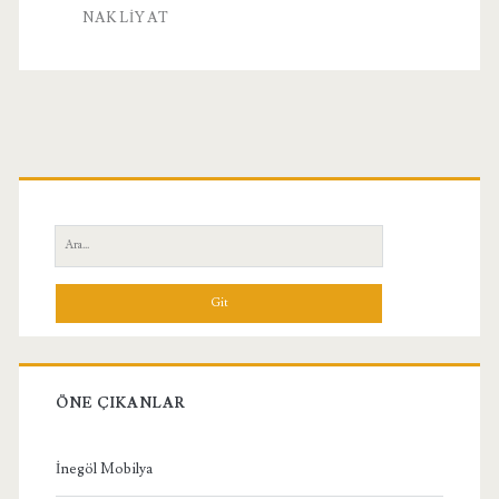
NAKLIYAT
Birincil
Yan
Ara:
Menü
ÖNE ÇIKANLAR
İnegöl Mobilya