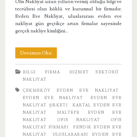
Ofis Nakliyat uzun yılların vermiş olduğu bilgi ve
tecrübesi olan köklü ve kurumsal bir firmadır.
Evden Eve Nakliyat, uluslararası evden eve
nakliyat gün geçtikçe artan firmalar sayesinde
gerçek nakliye kimliğini…
Ofis
Devamını Oku
Nakliyat
BILGI
FIRMA
HIZMET SEKTÖRÜ
Firması
NAKLIYAT
ÇEKMEKÖY EVDEN EVE NAKLIYAT
EVDEN EVE NAKLIYAT
EVDEN EVE
NAKLIYAT ŞIRKETI
KARTAL EVDEN EVE
NAKLIYAT
MALTEPE EVDEN EVE
NAKLIYAT
OFIS NAKLIYAT
OFIS
NAKLIYAT FIRMASI
PENDIK EVDEN EVE
NAKLIYAT
ULUSLARARASI EVDEN EVE