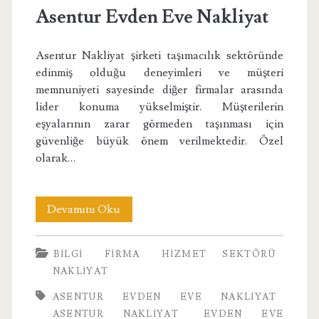
Asentur Evden Eve Nakliyat
Asentur Nakliyat şirketi taşımacılık sektöründe
edinmiş olduğu deneyimleri ve müşteri
memnuniyeti sayesinde diğer firmalar arasında
lider konuma yükselmiştir. Müşterilerin
eşyalarının zarar görmeden taşınması için
güvenliğe büyük önem verilmektedir. Özel
olarak…
Asentur
Devamını Oku
Evden
BILGI
FIRMA
HIZMET SEKTÖRÜ
Eve
NAKLIYAT
Nakliyat
ASENTUR EVDEN EVE NAKLIYAT
ASENTUR NAKLIYAT
EVDEN EVE