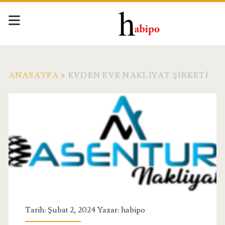
ANASAYFA
>
EVDEN EVE NAKLIYAT ŞIRKETI
Etiket:
<span>Evden
Eve
Nakliyat
Şirketi</span>
Tarih: Şubat 2, 2024 Yazar:
habipo