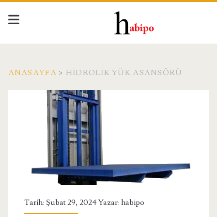
ANASAYFA
>
HIDROLIK YÜK ASANSÖRÜ
Etiket:
<span>Hidrolik
Yük
Asansörü</span>
Tarih: Şubat 29, 2024 Yazar:
habipo