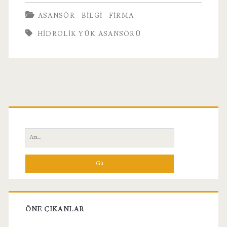
Yük
ASANSÖR
BILGI
FIRMA
Asansörü
HIDROLIK YÜK ASANSÖRÜ
Birincil
Yan
Ara:
Menü
ÖNE ÇIKANLAR