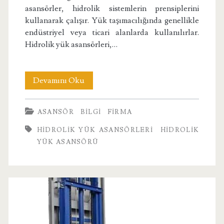
asansörler, hidrolik sistemlerin prensiplerini
kullanarak çalışır. Yük taşımacılığında genellikle
endüstriyel veya ticari alanlarda kullanılırlar.
Hidrolik yük asansörleri,…
Hidrolik
Devamını Oku
Yük
ASANSÖR
BILGI
FIRMA
Asansörleri
HIDROLIK YÜK ASANSÖRLERI
HIDROLIK
YÜK ASANSÖRÜ