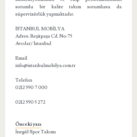
sorumlu bir kalite takım sorumlusu da
süpervizörlük yapmaktadır.
İSTANBUL MOBİLYA
Adres: Reşitpaşa Cd. No:75
Avcılar/ İstanbul
Email
info@istanbulmobilya.com.tr
Telefon
0212 590 7 000
0212 590 5 272
Önceki yazı
İnegöl Spor Takımı