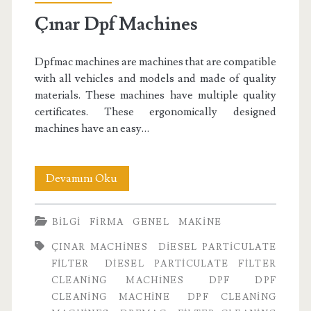
Çınar Dpf Machines
Dpfmac machines are machines that are compatible
with all vehicles and models and made of quality
materials. These machines have multiple quality
certificates. These ergonomically designed
machines have an easy…
Çınar
Devamını Oku
Dpf
BILGI
FIRMA
GENEL
MAKINE
Machines
ÇINAR MACHINES
DIESEL PARTICULATE
FILTER
DIESEL PARTICULATE FILTER
CLEANING MACHINES
DPF
DPF
CLEANING MACHINE
DPF CLEANING