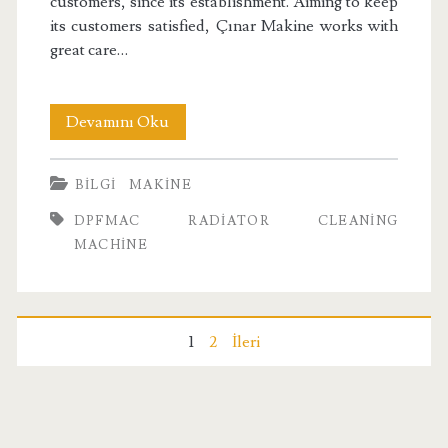
customers, since its establishment. Aiming to keep
its customers satisfied, Çınar Makine works with
great care…
Dpfmac
Devamını Oku
Radiator
BILGI
MAKINE
Cleaning
DPFMAC RADIATOR CLEANING
Machine
MACHINE
Yazı
1
2
İleri
sayfalaması