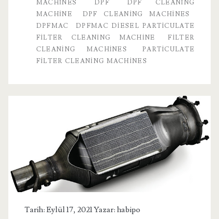
MACHINES
DPF
DPF CLEANING
Machine
MACHINE
DPF CLEANING MACHINES
DPFMAC
DPFMAC DIESEL PARTICULATE
FILTER CLEANING MACHINE
FILTER
CLEANING MACHINES
PARTICULATE
FILTER CLEANING MACHINES
Tarih: Eylül 17, 2021 Yazar:
habipo