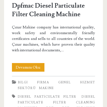
Dpfmac Diesel Particulate
Filter Cleaning Machine
Çınar Makine company has international quality,
work safety and environmentally friendly
certificates and sells to all countries of the world.
Çınar machines, which have proven their quality
with international documents,…
Dpfmac
Devamını Oku
Diesel
BILGI
FIRMA
GENEL
HIZMET
Particulate
SEKTÖRÜ
MAKINE
Filter
DIESEL PARTICULATE FILTER
DIESEL
Cleaning
PARTICULATE FILTER CLEANING