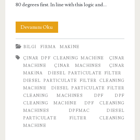
80 degrees first. In line with this logic and…
Particle
Devamını Oku
Cleaning
BILGI
FIRMA
MAKINE
Machine
ÇINAR DPF CLEANING MACHINE
ÇINAR
MACHINE
ÇINAR MACHINES
ÇINAR
MAKINA
DIESEL PARTICULATE FILTER
DIESEL PARTICULATE FILTER CLEANING
MACHINE
DIESEL PARTICULATE FILTER
CLEANING MACHINES
DPF
DPF
CLEANING MACHINE
DPF CLEANING
MACHINES
DPFMAC DIESEL
PARTICULATE FILTER CLEANING
MACHINE