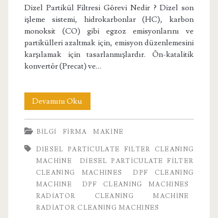
Dizel Partikül Filtresi Görevi Nedir ? Dizel son
işleme sistemi, hidrokarbonlar (HC), karbon
monoksit (CO) gibi egzoz emisyonlarını ve
partikülleri azaltmak için, emisyon düzenlemesini
karşılamak için tasarlanmışlardır. Ön-katalitik
konvertör (Precat) ve…
Dizel
Devamını Oku
Partikül
BILGI
FIRMA
MAKINE
Filtresi
DIESEL PARTICULATE FILTER CLEANING
MACHINE
DIESEL PARTICULATE FILTER
CLEANING MACHINES
DPF CLEANING
MACHINE
DPF CLEANING MACHINES
RADIATOR CLEANING MACHINE
RADIATOR CLEANING MACHINES