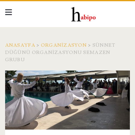
ANASAYFA
>
ORGANIZASYON
>
SÜNNET
DÜĞÜNÜ ORGANIZASYONU SEMAZEN
GRUBU