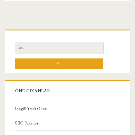
Birincil
Yan
Ara:
Menü
ÖNE ÇIKANLAR
İnegöl Yatak Odası
SEO Paketleri